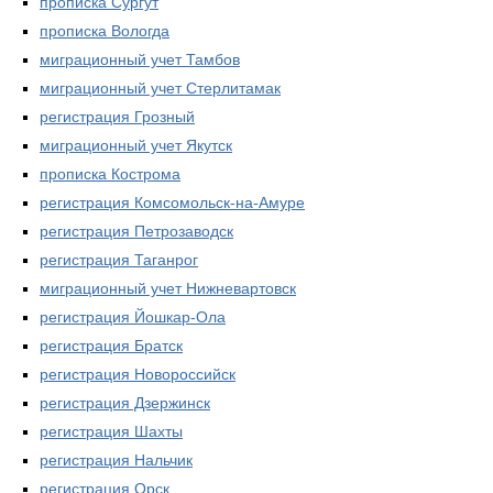
прописка Сургут
прописка Вологда
миграционный учет Тамбов
миграционный учет Стерлитамак
регистрация Грозный
миграционный учет Якутск
прописка Кострома
регистрация Комсомольск-на-Амуре
регистрация Петрозаводск
регистрация Таганрог
миграционный учет Нижневартовск
регистрация Йошкар-Ола
регистрация Братск
регистрация Новороссийск
регистрация Дзержинск
регистрация Шахты
регистрация Нальчик
регистрация Орск