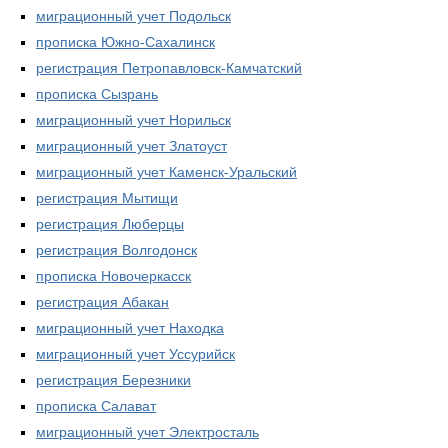
миграционный учет Подольск
прописка Южно-Сахалинск
регистрация Петропавловск-Камчатский
прописка Сызрань
миграционный учет Норильск
миграционный учет Златоуст
миграционный учет Каменск-Уральский
регистрация Мытищи
регистрация Люберцы
регистрация Волгодонск
прописка Новочеркасск
регистрация Абакан
миграционный учет Находка
миграционный учет Уссурийск
регистрация Березники
прописка Салават
миграционный учет Электросталь