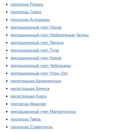
прописка Рязань
прописка Томск
прописка Астрахань
миграционный учет Пенза
миграционный учет Набережные Челны
миграционный учет Липецк
миграционный учет Тула
миграционный учет Киров
миграционный учет Чебоксары
миграционный учет Улан-Удэ
регистрация Калининград
регистрация Брянск
регистрация Курск
прописка Иваново
миграционный учет Магнитогорск
прописка Тверь
прописка Ставрополь