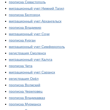
прописка Севастополь
миграционный учет Нижний Тагил
прописка Белгород
миграционный учет Архангельск
прописка Владимир
миграционный учет Сочи
прописка Курган
миграционный учет Симферополь
регистрация Смоленск
миграционный учет Калуга
прописка Чита
миграционный учет Саранск
регистрация Орёл
прописка Волжский
прописка Череповец
прописка Владикавказ
прописка Мурманск