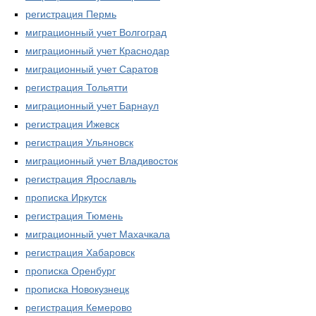
регистрация Пермь
миграционный учет Волгоград
миграционный учет Краснодар
миграционный учет Саратов
регистрация Тольятти
миграционный учет Барнаул
регистрация Ижевск
регистрация Ульяновск
миграционный учет Владивосток
регистрация Ярославль
прописка Иркутск
регистрация Тюмень
миграционный учет Махачкала
регистрация Хабаровск
прописка Оренбург
прописка Новокузнецк
регистрация Кемерово