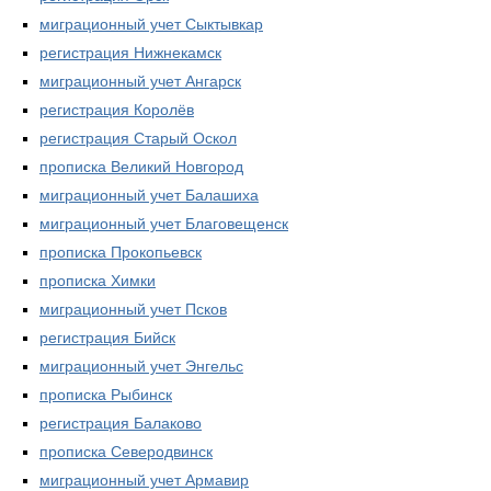
миграционный учет Сыктывкар
регистрация Нижнекамск
миграционный учет Ангарск
регистрация Королёв
регистрация Старый Оскол
прописка Великий Новгород
миграционный учет Балашиха
миграционный учет Благовещенск
прописка Прокопьевск
прописка Химки
миграционный учет Псков
регистрация Бийск
миграционный учет Энгельс
прописка Рыбинск
регистрация Балаково
прописка Северодвинск
миграционный учет Армавир